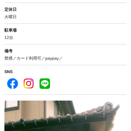
定休日
火曜日
駐車場
12台
備考
禁煙／カード利用可／paypay／
SNS